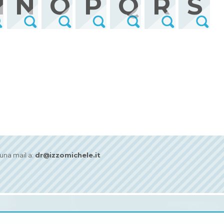
M
N
O
P
Q
R
S
na mail a:
dr@izzomichele.it