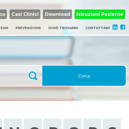
co
Casi Clinici
Download
Istruzioni Paziente
 TEAM
PREVENZIONE
DOVE TROVARMI
CONTATTAMI
Cerca