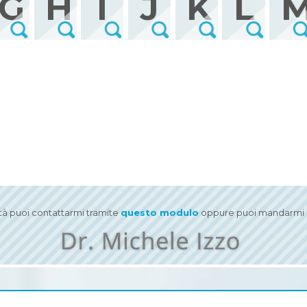
G
H
I
J
K
L
ità puoi contattarmi tramite
questo modulo
oppure puoi mandarmi u