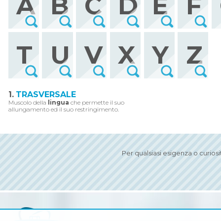
A
B
C
D
E
F
T
U
V
X
Y
Z
1.
TRASVERSALE
Muscolo della
lingua
che permette il suo
allungamento ed il suo restringimento.
Per qualsiasi esigenza o curios