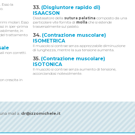
. Esso la
33.
(Disgiuntore rapido di)
o.
ISAACSON
Diastasatore della
sutura palatina
composto da una
rimi molari. Esso
particolare vite fornita di
molla
che si estende
ssi in iper-prima
trasversalmente sul palato.
cabilmente, in
34.
(Contrazione muscolare)
o del trattamento
ISOMETRICA
Il muscolo si contrae senza apprezzabile diminuzione
sale
di lunghezza, mentre la sua tensione aumenta.
li non corretti.
35.
(Contrazione muscolare)
ISOTONICA
Il muscolo si contrae senza aumento di tensione,
accorciandosi notevolmente.
on crescita in
na mail a:
dr@izzomichele.it