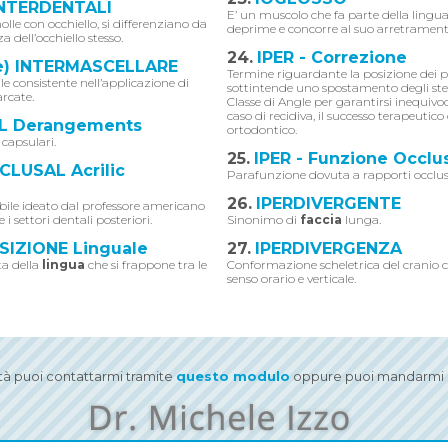
INTERDENTALI
E’ un muscolo che fa parte della lingua
olle con occhiello, si differenziano da
deprime e concorre al suo arretrament
a dell’occhiello stesso.
24.
IPER - Correzione
ne) INTERMASCELLARE
Termine riguardante la posizione dei p
le consistente nell’applicazione di
sottintende uno spostamento degli ste
arcate.
Classe di Angle per garantirsi inequivo
caso di recidiva, il successo terapeutic
L Derangements
ortodontico.
 capsulari.
25.
IPER - Funzione Occlu
LUSAL Acrilic
Parafunzione dovuta a rapporti occlusa
26.
IPERDIVERGENTE
ibile ideato dal professore americano
i settori dentali posteriori.
Sinonimo di
faccia
lunga.
SIZIONE Linguale
27.
IPERDIVERGENZA
ta della
lingua
che si frappone tra le
Conformazione scheletrica del cranio c
senso orario e verticale.
ità puoi contattarmi tramite
questo modulo
oppure puoi mandarmi u