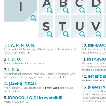
A
B
C
D
I
S
T
U
V
1.
I. A. P. N. O. R.
10.
INFRAOC
International Academy of Posture and Neuromuscolar
Tale termine indi
Occlusion Research.
trovare al di sotto
2.
I. D. O.
11.
INTARSI
Società Italiana di ortodonzia.
Ricostruzione di 
applicazione di un
3.
I. P. A.
estetico opportun
Acronimo di Indirect Position Arches. Si tratta di una
12.
INTERCE
metodica di incollaggio indiretto dei brackets.
Vedere (Intercept
4.
(Archi) IDEALI
13.
(Fase) I
Archi continui utilizzati per la
rifinitura
della cura
ortodontica.
La fase intercett
la tanto auspicata
5.
IDROCOLLOIDI Irreversibili
l’insorgere di patol
ha come scopo te
Vedere ALGINATO