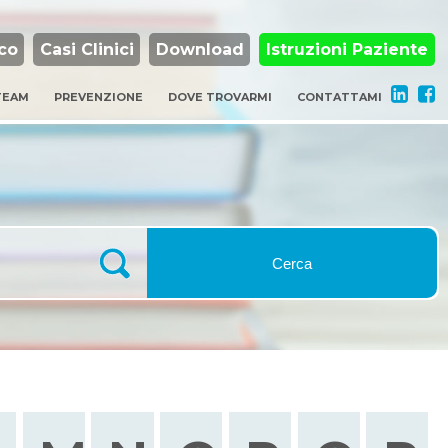
co
Casi Clinici
Download
Istruzioni Paziente
 TEAM
PREVENZIONE
DOVE TROVARMI
CONTATTAMI
Cerca