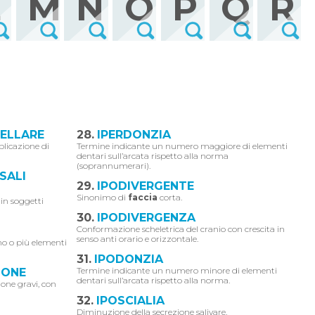
L
M
N
O
P
Q
R
CELLARE
28.
IPERDONZIA
plicazione di
Termine indicante un numero maggiore di elementi
dentari sull’arcata rispetto alla norma
(soprannumerari).
SALI
29.
IPODIVERGENTE
Sinonimo di
faccia
corta.
 in soggetti
30.
IPODIVERGENZA
Conformazione scheletrica del cranio con crescita in
senso anti orario e orizzontale.
o o più elementi
31.
IPODONZIA
Termine indicante un numero minore di elementi
SIONE
dentari sull’arcata rispetto alla norma.
sione gravi, con
32.
IPOSCIALIA
Diminuzione della secrezione salivare.