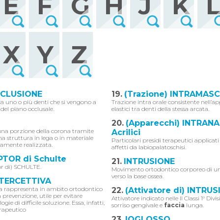
E
F
G
H
J
K
X
Y
Z
CLUSIONE
19.
(Trazione) INTRAMAS
ca uno o più denti che si vengono a
Trazione intra orale consistente nell’ap
 del piano occlusale.
elastici tra denti della stessa arcata.
O
20.
(Apparecchi) INTRANA
una porzione della corona tramite
Acrilici
a struttura in lega o in materiale
Particolari presidi terapeutici applicati
amente realizzata.
affetti da labiopalatoschisi.
PTOR di Schulte
21.
INTRUSIONE
or di) SCHULTE.
Movimento ortodontico corporeo di un
verso la base ossea.
NTERCETTIVA
iva rappresenta in ambito ortodontico
22.
(Attivatore di) INTRU
 prevenzione, utile per evitare
Attivatore indicato nelle II Classi 1° Divi
ogie di difficile soluzione. Essa, infatti,
sorriso gengivale e
faccia
lunga.
rapeutico
23.
IOGLOSSO