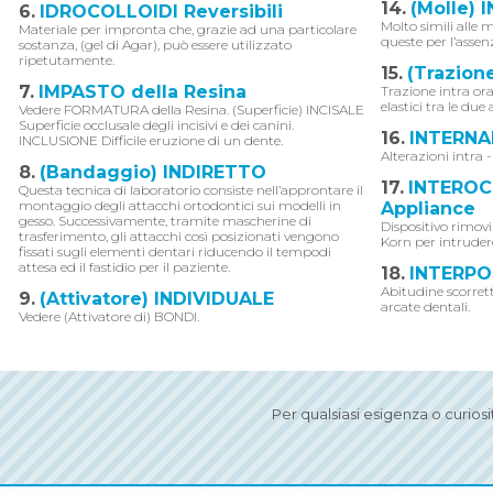
14.
(Molle) 
6.
IDROCOLLOIDI Reversibili
Molto simili alle m
Materiale per impronta che, grazie ad una particolare
queste per l’assenz
sostanza, (gel di Agar), può essere utilizzato
ripetutamente.
15.
(Trazio
7.
IMPASTO della Resina
Trazione intra ora
elastici tra le due 
Vedere FORMATURA della Resina. (Superficie) INCISALE
Superficie occlusale degli incisivi e dei canini.
16.
INTERNA
INCLUSIONE Difficile eruzione di un dente.
Alterazioni intra -
8.
(Bandaggio) INDIRETTO
17.
INTEROCC
Questa tecnica di laboratorio consiste nell’approntare il
montaggio degli attacchi ortodontici sui modelli in
Appliance
gesso. Successivamente, tramite mascherine di
Dispositivo rimov
trasferimento, gli attacchi così posizionati vengono
Korn per intrudere 
fissati sugli elementi dentari riducendo il tempodi
attesa ed il fastidio per il paziente.
18.
INTERPO
Abitudine scorret
9.
(Attivatore) INDIVIDUALE
arcate dentali.
Vedere (Attivatore di) BONDI.
Per qualsiasi esigenza o curios