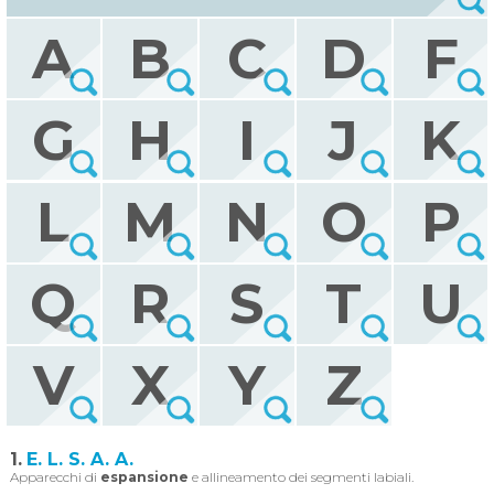
A
B
C
D
F
G
H
I
J
K
L
M
N
O
P
Q
R
S
T
U
V
X
Y
Z
1.
E. L. S. A. A.
Apparecchi di
espansione
e allineamento dei segmenti labiali.