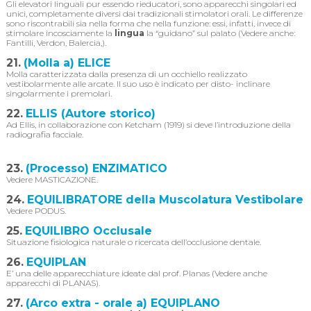
Gli elevatori linguali pur essendo rieducatori, sono apparecchi singolari ed
unici, completamente diversi dai tradizionali stimolatori orali. Le differenze
sono riscontrabili sia nella forma che nella funzione: essi, infatti, invece di
stimolare incosciamente la
lingua
la “guidano” sul palato (Vedere anche:
Fantilli, Verdon, Balercia,).
21.
(Molla a) ELICE
Molla caratterizzata dalla presenza di un occhiello realizzato
vestibolarmente alle arcate. Il suo uso è indicato per disto- inclinare
singolarmente i premolari.
22.
ELLIS (Autore storico)
Ad Ellis, in collaborazione con Ketcham (1919) si deve l’introduzione della
radiografia facciale.
23.
(Processo) ENZIMATICO
Vedere MASTICAZIONE.
24.
EQUILIBRATORE della Muscolatura Vestibolare
Vedere PODUS.
25.
EQUILIBRO Occlusale
Situazione fisiologica naturale o ricercata dell’occlusione dentale.
26.
EQUIPLAN
E’ una delle apparecchiature ideate dal prof. Planas (Vedere anche
apparecchi di PLANAS).
27.
(Arco extra - orale a) EQUIPLANO