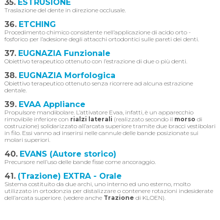
35.
ESTRUSIONE
Traslazione del dente in direzione occlusale.
36.
ETCHING
Procedimento chimico consistente nell’applicazione di acido orto -
fosforico per l’adesione degli attacchi ortodontici sulle pareti dei denti.
37.
EUGNAZIA Funzionale
Obiettivo terapeutico ottenuto con l’estrazione di due o più denti.
38.
EUGNAZIA Morfologica
Obiettivo terapeutico ottenuto senza ricorrere ad alcuna estrazione
dentale.
39.
EVAA Appliance
Propulsore mandibolare. L’attivatore Evaa, infatti, è un apparecchio
rimovibile inferiore con
rialzi laterali
(realizzato secondo il
morso
di
costruzione) solidarizzato all’arcata superiore tramite due bracci vestibolari
in filo. Essi vanno ad inserirsi nelle cannule delle bande posizionate sui
molari superiori.
40.
EVANS (Autore storico)
Precursore nell’uso delle bande fisse come ancoraggio.
41.
(Trazione) EXTRA - Orale
Sistema costituito da due archi, uno interno ed uno esterno, molto
utilizzato in ortodonzia per distalizzare o contenere rotazioni indesiderate
dell’arcata superiore. (vedere anche
Trazione
di KLOEN).