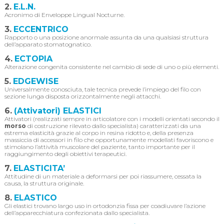
2.
E.L.N.
Acronimo di Enveloppe Lingual Nocturne.
3.
ECCENTRICO
Rapporto o una posizione anormale assunta da una qualsiasi struttura
dell’apparato stomatognatico.
4.
ECTOPIA
Alterazione congenita consistente nel cambio di sede di uno o più elementi.
5.
EDGEWISE
Universalmente conosciuta, tale tecnica prevede l’impiego del filo con
sezione lunga disposta orizzontalmente negli attacchi.
6.
(Attivatori) ELASTICI
Attivatori (realizzati sempre in articolatore con i modelli orientati secondo il
morso
di costruzione rilevato dallo specialista) caratterizzati da una
estrema elasticità grazie al corpo in resina ridotto e, della presenza
massiccia di accessori in filo che opportunamente modellati favoriscono e
stimolano l’attività muscolare del paziente, tanto importante per il
raggiungimento degli obiettivi terapeutici.
7.
ELASTICITA’
Attitudine di un materiale a deformarsi per poi riassumere, cessata la
causa, la struttura originale.
8.
ELASTICO
Gli elastici trovano largo uso in ortodonzia fissa per coadiuvare l’azione
dell’apparecchiatura confezionata dallo specialista.