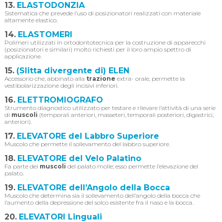
13.
ELASTODONZIA
Sistematica che prevede l’uso di posizionatori realizzati con materiale
altamente elastico.
14.
ELASTOMERI
Polimeri utilizzati in ortodontotecnica per la costruzione di apparecchi
(posizionatori e similari) molto richiesti per il loro ampio spettro di
applicazione.
15.
(Slitta divergente di) ELEN
Accessorio che, abbinato alla
trazione
extra- orale, permette la
vestibolarizzazione degli incisivi inferiori.
16.
ELETTROMIOGRAFO
Strumento diagnostico utilizzato per testare e rilevare l’attività di una serie
di
muscoli
(temporali anteriori, masseteri, temporali posteriori, digastrici,
anteriori).
17.
ELEVATORE del Labbro Superiore
Muscolo che permette il sollevamento del labbro superiore.
18.
ELEVATORE del Velo Palatino
Fa parte dei
muscoli
del palato molle; esso permette l’elevazione del
palato.
19.
ELEVATORE dell’Angolo della Bocca
Muscolo che determina sia il sollevamento dell’angolo della bocca che
l’aumento della depressione del solco esistente fra il naso e la bocca.
20.
ELEVATORI Linguali