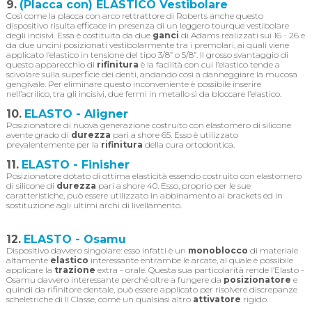
9.
(Placca con) ELASTICO Vestibolare
Così come la placca con arco rettrattore di Roberts anche questo
dispositivo risulta efficace in presenza di un leggero tourque vestibolare
degli incisivi. Essa è costituita da due
ganci
di Adams realizzati sui 16 - 26 e
da due uncini posizionati vestibolarmente tra i premolari, ai quali viene
applicato l’elastico in tensione del tipo 3/8” o 5/8”. Il grosso svantaggio di
questo apparecchio di
rifinitura
è la facilità con cui l’elastico tende a
scivolare sulla superficie dei denti, andando così a danneggiare la mucosa
gengivale. Per eliminare questo inconveniente è possibile inserire
nell’acrilico, tra gli incisivi, due fermi in metallo sì da bloccare l’elastico.
10.
ELASTO - Aligner
Posizionatore di nuova generazione costruito con elastomero di silicone
avente grado di
durezza
pari a shore 65. Esso è utilizzato
prevalentemente per la
rifinitura
della cura ortodontica.
11.
ELASTO - Finisher
Posizionatore dotato di ottima elasticità essendo costruito con elastomero
di silicone di
durezza
pari a shore 40. Esso, proprio per le sue
caratteristiche, può essere utilizzato in abbinamento ai brackets ed in
sostituzione agli ultimi archi di livellamento.
12.
ELASTO - Osamu
Dispositivo davvero singolare: esso infatti è un
monoblocco
di materiale
altamente
elastico
interessante entrambe le arcate, al quale è possibile
applicare la
trazione
extra - orale. Questa sua particolarità rende l’Elasto -
Osamu davvero interessante perché oltre a fungere da
posizionatore
e
quindi da rifinitore dentale, può essere applicato per risolvere discrepanze
scheletriche di II Classe, come un qualsiasi altro
attivatore
rigido.