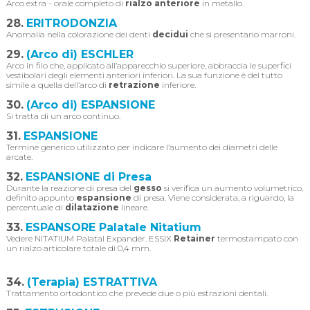
Arco extra - orale completo di
rialzo anteriore
in metallo.
28.
ERITRODONZIA
Anomalia nella colorazione dei denti
decidui
che si presentano marroni.
29.
(Arco di) ESCHLER
Arco in filo che, applicato all’apparecchio superiore, abbraccia le superfici
vestibolari degli elementi anteriori inferiori. La sua funzione è del tutto
simile a quella dell’arco di
retrazione
inferiore.
30.
(Arco di) ESPANSIONE
Si tratta di un arco continuo.
31.
ESPANSIONE
Termine generico utilizzato per indicare l’aumento dei diametri delle
arcate.
32.
ESPANSIONE di Presa
Durante la reazione di presa del
gesso
si verifica un aumento volumetrico,
definito appunto
espansione
di presa. Viene considerata, a riguardo, la
percentuale di
dilatazione
lineare.
33.
ESPANSORE Palatale Nitatium
Vedere NITATIUM Palatal Expander. ESSIX
Retainer
termostampato con
un rialzo articolare totale di 0,4 mm.
34.
(Terapia) ESTRATTIVA
Trattamento ortodontico che prevede due o più estrazioni dentali.